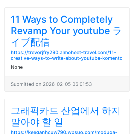
11 Ways to Completely
Revamp Your youtube ラ
イブ配信
https://trevorjfry290.almoheet-travel.com/11-
creative-ways-to-write-about-youtube-komento
None
Submitted on 2026-02-05 06:01:53
그래픽카드 산업에서 하지
말아야 할 일
https://keeganhcuw790.wpsuo.com/moduga-