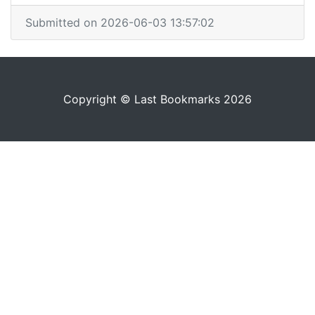
Submitted on 2026-06-03 13:57:02
Copyright © Last Bookmarks 2026