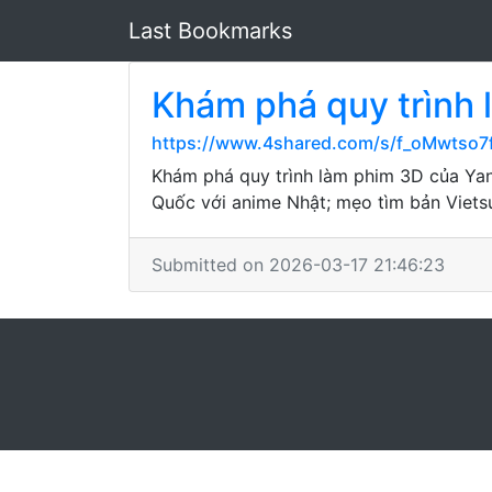
Last Bookmarks
Khám phá quy trình 
https://www.4shared.com/s/f_oMwtso7
Khám phá quy trình làm phim 3D của Yan
Quốc với anime Nhật; mẹo tìm bản Viets
Submitted on 2026-03-17 21:46:23