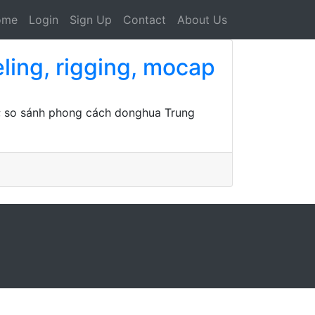
ome
Login
Sign Up
Contact
About Us
ing, rigging, mocap
r; so sánh phong cách donghua Trung