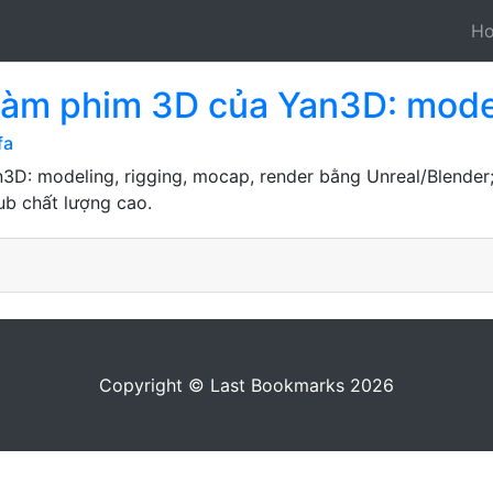
H
làm phim 3D của Yan3D: model
fa
3D: modeling, rigging, mocap, render bằng Unreal/Blende
ub chất lượng cao.
Copyright © Last Bookmarks 2026