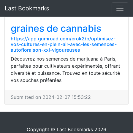
Last Bookmarks
graines de cannabis
https://app.gumroad.com/crok2/p/optimisez-
vos-cultures-en-plein-air-avec-les-semences-
autofloraison-xxl-vigoureuses
Découvrez nos semences de marijuana à Paris,
parfaites pour cultivateurs expérimentés, offrant
diversité et puissance. Trouvez en toute sécurité
vos souches préférées
Submitted on 2024-02-07 15:53:22
Copyright © Last Bookmarks 2026