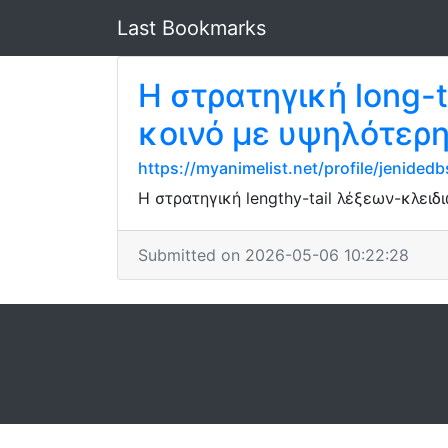
Last Bookmarks
Η στρατηγική long-
κοινό με υψηλότερη
https://myanimelist.net/profile/jenidedb
Η στρατηγική lengthy-tail λέξεων-κλει
Submitted on 2026-05-06 10:22:28