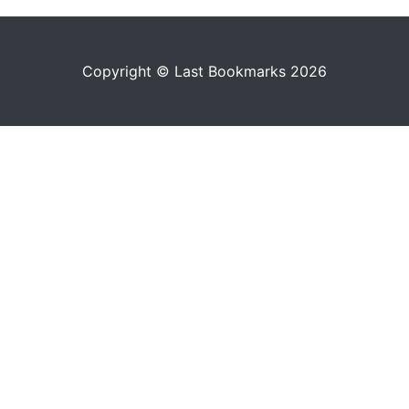
Copyright © Last Bookmarks 2026